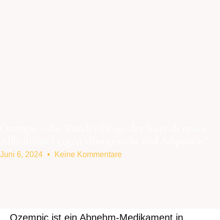
Ozempic – die Wunder-Droge der Stars als neues
Allheilmittel gegen Übergewicht und Adipositas?
Juni 6, 2024
Keine Kommentare
Ozempic ist ein Abnehm-Medikament in